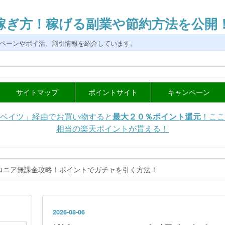
稼ぎ方！稼げる副業や節約方法を公開
ペーンやポイ活、割引情報を紹介しています。
サイトマップ
ポイントサイト
キャンペーン
副収入を獲得したい
ポイントサイト登録
ブログで稼ぐ方法
会員制サービス
その他の稼ぎ方
ポイントインカム登録
ST3-ポイントサイト-
ST4-アフェリエイト-
クラウドソーシング
ポイントタウン登録
駅探バリューDays
ゲームで稼ぐ方法
飲み会で稼ぐ方法
ポイントインカム
ST5-PS友達紹介-
ST2-Aモニター-
ポイントを稼ぐ
旅行で稼ぐ方法
ポイントタウン
楽天リーベイツ
マイルを稼ぐ
ハピタス登録
モッピー登録
みんなの優待
デイリーPlus
St1-Eメール-
おすすめ
ハピタス
モッピー
その他
ポイントインカム
ライフメディア
楽天リーベイツ
ポイントタウン
ちょびリッチ
すぐたま
ハピタス
その他
ベイツ」経由でお買い物すると
最大２０％ポイント還元
！ここ
相当の楽天ポイントが貰える！
ロニア無課金攻略！ポイントでガチャを引く方法！
2026
-
08
-
06